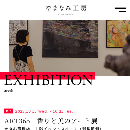
メニ
展覧会
2025.10.15 Wed. - 10.21 Tue.
終了
ART365
香りと美のアート展
大丸心斎橋店 １階イベントスペース（御堂筋側）