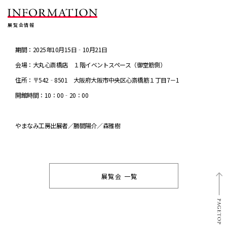
展覧会情報
期間：2025年10月15日‐10月21日
会場：大丸心斎橋店 １階イベントスペース（御堂筋側）
住所：〒542‐8501 大阪府大阪市中央区心斎橋筋１丁目7－1
開館時間：10：00‐20：00
やまなみ工房出展者／勝間陽介／森雅樹
展覧会 一覧