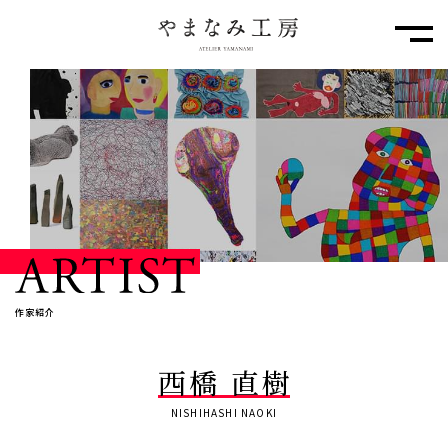
メニ
作家紹介
西橋 直樹
NISHIHASHI NAOKI