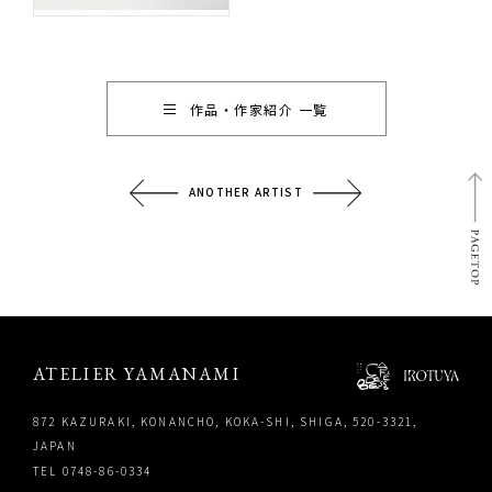
作品・作家紹介 一覧
ANOTHER ARTIST
YouTube
YouTu
ATELIER YAMANAMI
872 KAZURAKI, KONANCHO, KOKA-SHI, SHIGA, 520-3321,
JAPAN
TEL 0748-86-0334