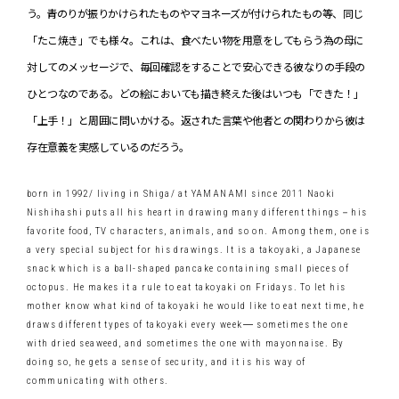
う。青のりが振りかけられたものやマヨネーズが付けられたもの等、同じ
「たこ焼き」でも様々。これは、食べたい物を用意をしてもらう為の母に
対してのメッセージで、毎回確認をすることで安心できる彼なりの手段の
ひとつなのである。どの絵においても描き終えた後はいつも「できた！」
「上手！」と周囲に問いかける。返された言葉や他者との関わりから彼は
存在意義を実感しているのだろう。
born in 1992/ living in Shiga/ at YAMANAMI since 2011 Naoki
Nishihashi puts all his heart in drawing many different things－his
favorite food, TV characters, animals, and so on. Among them, one is
a very special subject for his drawings. It is a takoyaki, a Japanese
snack which is a ball-shaped pancake containing small pieces of
octopus. He makes it a rule to eat takoyaki on Fridays. To let his
mother know what kind of takoyaki he would like to eat next time, he
draws different types of takoyaki every week― sometimes the one
with dried seaweed, and sometimes the one with mayonnaise. By
doing so, he gets a sense of security, and it is his way of
communicating with others.